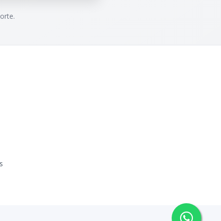
orte.
s