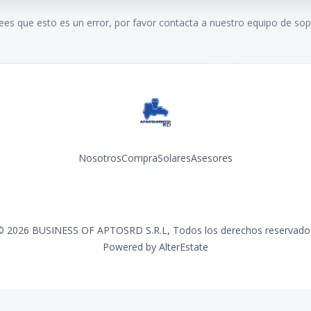
rees que esto es un error, por favor contacta a nuestro equipo de sop
Nosotros
Compra
Solares
Asesores
Facebook
Instagram
YouTube
©
2026
BUSINESS OF APTOSRD S.R.L
,
Todos los derechos reservado
Powered by
AlterEstate