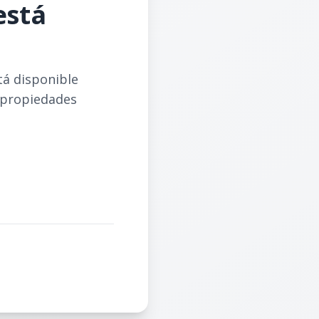
está
tá disponible
 propiedades