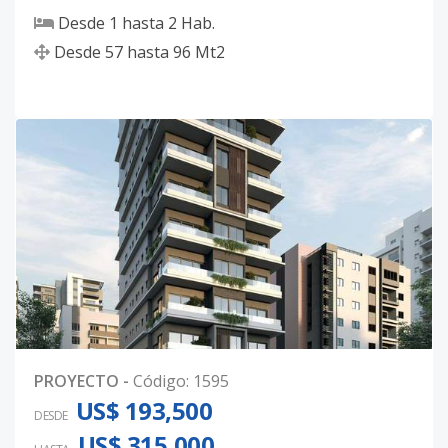
Desde
1
hasta
2
Hab.
Desde
57
hasta
96
Mt2
PROYECTO
-
Código
:
1595
US$ 193,500
DESDE
US$ 315,000