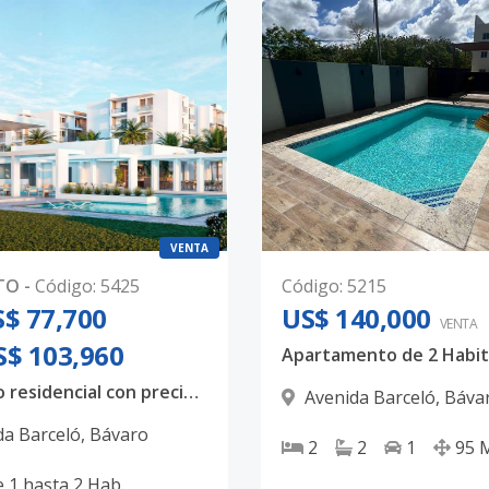
VENTA
TO
-
Código
:
5425
Código
:
5215
$ 77,700
US$ 140,000
VENTA
S$ 103,960
Proyecto residencial con precios espectaculares y excelentes terminaciones.
Avenida Barceló
,
Báva
da Barceló
,
Bávaro
2
2
1
95
e
1
hasta
2
Hab.