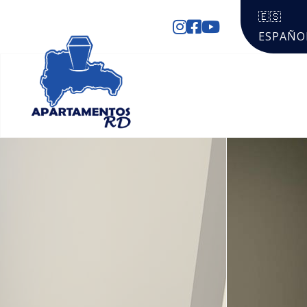
🇪🇸
ESPAÑO