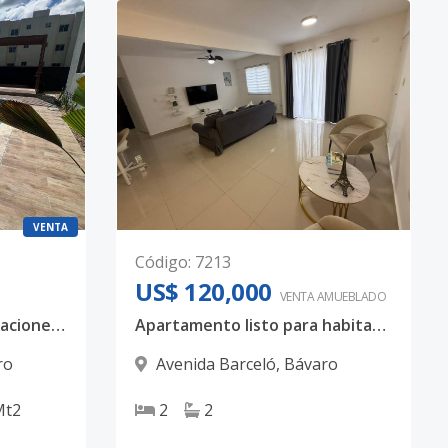
VENTA
Código
:
7213
US$ 120,000
VENTA AMUEBLADO
Apartamento de 2 Habitaciones a estrenar.
Apartamento listo para habitar en Selene 5
ro
Avenida Barceló
,
Bávaro
Mt2
2
2