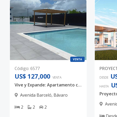
VENTA
Código
:
6577
PROYEC
US$ 127,000
US
VENTA
DESDE
U
Vive y Expande: Apartamento con terraza lista para construir
HASTA
Avenida Barceló
,
Bávaro
Aveni
2
2
2
Desd