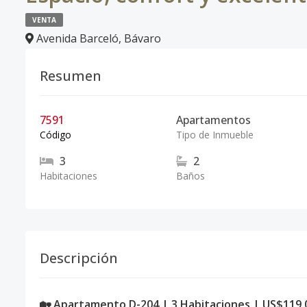
VENTA
Avenida Barceló
,
Bávaro
Resumen
7591
Apartamentos
Código
Tipo de Inmueble
3
2
Habitaciones
Baños
Descripción
🏡 Apartamento D-204 | 3 Habitaciones | US$119,