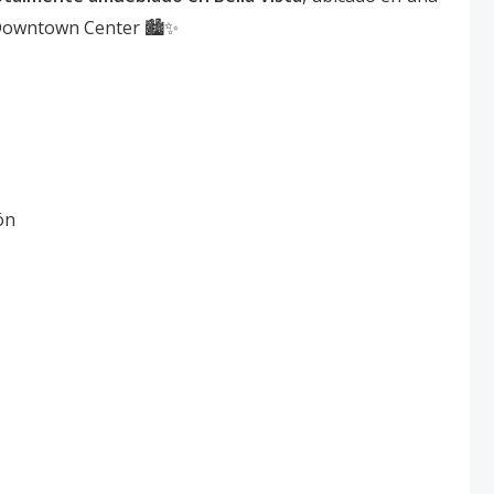
 Downtown Center 🏙️✨
ón