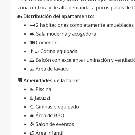
zona céntrica y de alta demanda, a pocos pasos de
🏡
Distribución del apartamento:
🛏️ 2 habitaciones completamente amuebladas
🛋️ Sala moderna y acogedora
🍽️ Comedor
👨‍🍳 Cocina equipada
🌅 Balcón con excelente iluminación y ventilaci
🧺 Área de lavado
🏢
Amenidades de la torre:
🏊 Piscina
♨️ Jacuzzi
💪 Gimnasio equipado
🔥 Área de BBQ
🎉 Salón de eventos
🧸 Área infantil