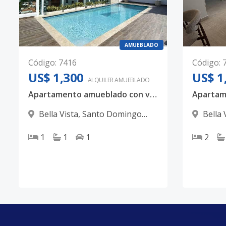
AMUEBLADO
Código
:
7416
Código
:
US$ 1,300
US$ 1
ALQUILER
AMUEBLADO
Apartamento amueblado con vista al mar en Bella Vista
Bella Vista
,
Santo Domingo
Bella 
D.N.
D.N.
1
1
1
2