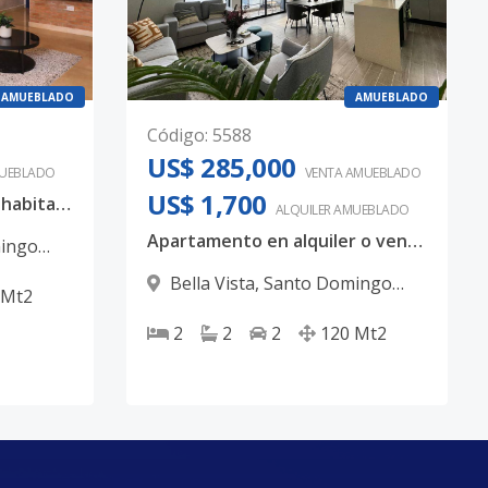
AMUEBLADO
AMUEBLADO
Código
:
5588
US$ 285,000
UEBLADO
VENTA AMUEBLADO
US$ 1,700
Alquiler amueblado de 2 habitaciones en Bella Vista
ALQUILER
AMUEBLADO
Apartamento en alquiler o venta amueblado de 120 mts2, Torre exclusiva en Bella Vista.
ingo
Bella Vista
,
Santo Domingo
Mt2
D.N.
2
2
2
120
Mt2