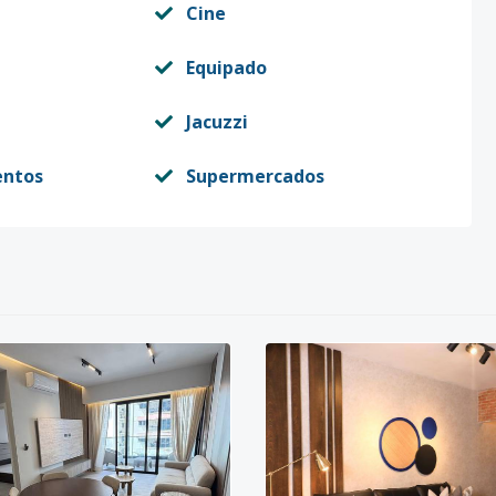
Cine
Equipado
Jacuzzi
entos
Supermercados