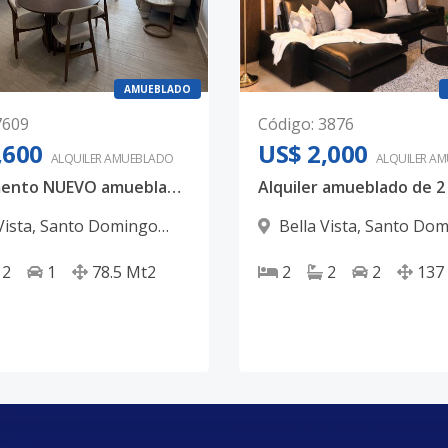
AMUEBLADO
7609
Código
:
3876
,600
US$ 2,000
ALQUILER
AMUEBLADO
ALQUILER
AM
Apartamento NUEVO amueblado av Sarasota
Vista
,
Santo Domingo
Bella Vista
,
Santo Dom
D.N.
2
1
78.5
Mt2
2
2
2
137