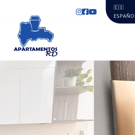
🇪🇸
ESPAÑO