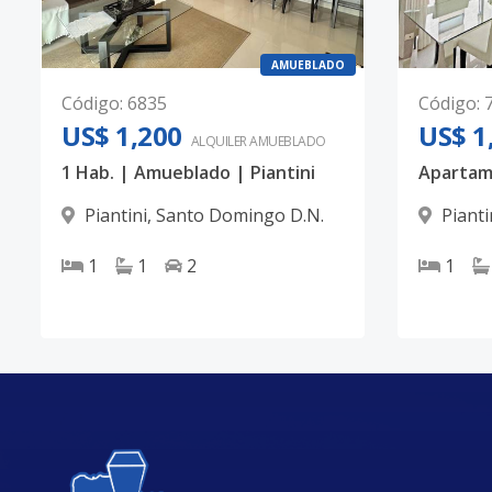
AMUEBLADO
Código
:
6835
Código
:
US$ 1,200
US$ 1
ALQUILER
AMUEBLADO
1 Hab. | Amueblado | Piantini
Piantini
,
Santo Domingo D.N.
Pianti
1
1
2
1