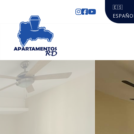
🇪🇸
ESPAÑO