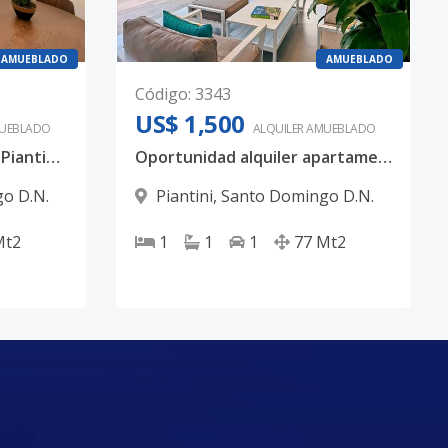
AMUEBLADO
AMUEBLADO
Código
:
3343
US$ 1,500
UEBLADO
ALQUILER
AMUEBLADO
Apartamento de lujo en Piantini 1 habitación
Oportunidad alquiler apartamento en Piantini
o D.N.
Piantini
,
Santo Domingo D.N.
Mt2
1
1
1
77
Mt2