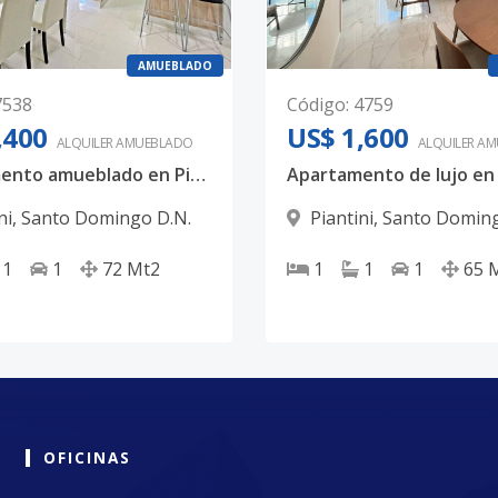
AMUEBLADO
7538
Código
:
4759
,400
US$ 1,600
ALQUILER
AMUEBLADO
ALQUILER
AM
Apartamento amueblado en Piantini
ni
,
Santo Domingo D.N.
Piantini
,
Santo Doming
1
1
72
Mt2
1
1
1
65
OFICINAS