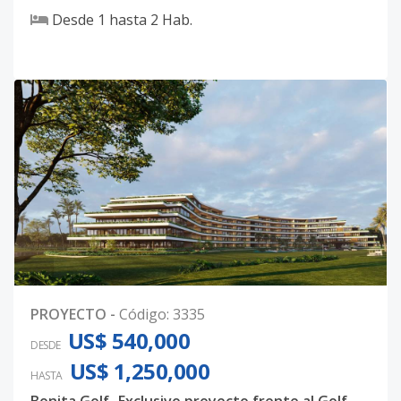
Desde
1
hasta
2
Hab.
PROYECTO
-
Código
:
3335
US$ 540,000
DESDE
US$ 1,250,000
HASTA