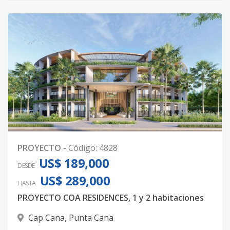
PROYECTO
-
Código
:
4828
US$ 189,000
DESDE
US$ 289,000
HASTA
PROYECTO COA RESIDENCES, 1 y 2 habitaciones
Cap Cana
,
Punta Cana