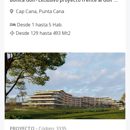
Bonita Golf- Exclusivo proyecto frente al Golf en Cap Cana
Cap Cana
,
Punta Cana
Desde
1
hasta
5
Hab.
Desde
129
hasta
493
Mt2
PROYECTO
-
Código
:
3335