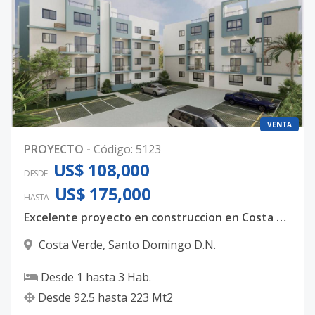
VENTA
PROYECTO
-
Código
:
5123
US$ 108,000
DESDE
US$ 175,000
HASTA
Excelente proyecto en construccion en Costa Verde
Costa Verde
,
Santo Domingo D.N.
Desde
1
hasta
3
Hab.
Desde
92.5
hasta
223
Mt2