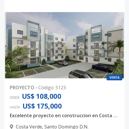
VENTA
PROYECTO
-
Código
:
5123
US$ 108,000
DESDE
US$ 175,000
HASTA
Excelente proyecto en construccion en Costa Verde
Costa Verde
,
Santo Domingo D.N.