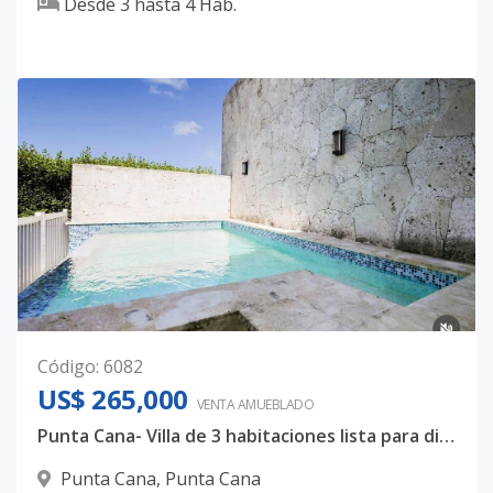
Desde
3
hasta
4
Hab.
Código
:
6082
US$ 265,000
VENTA AMUEBLADO
Punta Cana- Villa de 3 habitaciones lista para disfrutar con tu familia!!
Punta Cana
,
Punta Cana