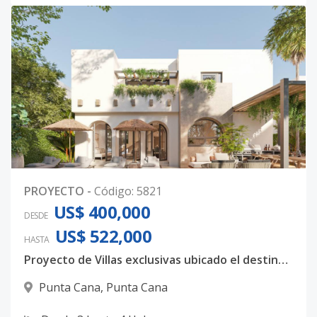
PROYECTO
-
Código
:
5821
US$ 400,000
DESDE
US$ 522,000
HASTA
Proyecto de Villas exclusivas ubicado el destinos turístico Punta Cana.
Punta Cana
,
Punta Cana