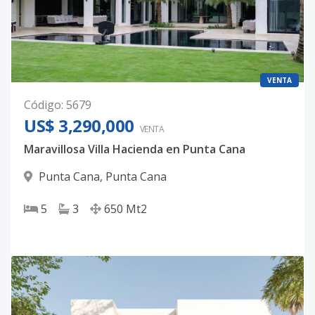
VENTA
Código
:
5679
US$ 3,290,000
VENTA
Maravillosa Villa Hacienda en Punta Cana
Punta Cana
,
Punta Cana
5
3
650
Mt2