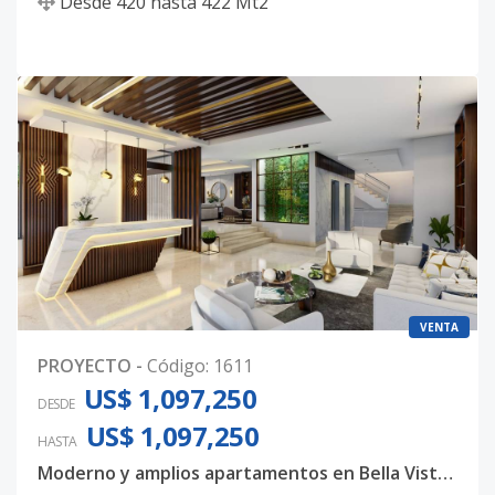
Desde
420
hasta
422
Mt2
VENTA
PROYECTO
-
Código
:
1611
US$ 1,097,250
DESDE
US$ 1,097,250
HASTA
Moderno y amplios apartamentos en Bella Vista, con 3 habitaciones, 3.5 baños y 4 parqueos techados