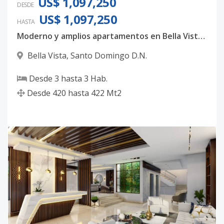
US$ 1,097,250
DESDE
US$ 1,097,250
HASTA
Moderno y amplios apartamentos en Bella Vista, con 3 habitaciones, 3.5 baños y 4 parqueos techados
Bella Vista
,
Santo Domingo D.N.
Desde
3
hasta
3
Hab.
Desde
420
hasta
422
Mt2