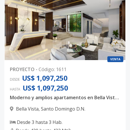
VENTA
PROYECTO
-
Código
:
1611
US$ 1,097,250
DESDE
US$ 1,097,250
HASTA
Moderno y amplios apartamentos en Bella Vista, con 3 habitaciones, 3.5 baños y 4 parqueos techados
Bella Vista
,
Santo Domingo D.N.
Desde
3
hasta
3
Hab.