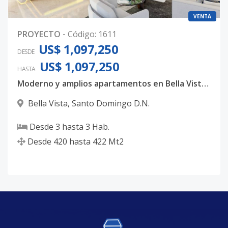
VENTA
PROYECTO
-
Código
:
1611
US$ 1,097,250
DESDE
US$ 1,097,250
HASTA
Moderno y amplios apartamentos en Bella Vista, con 3 habitaciones, 3.5 baños y 4 parqueos techados
Bella Vista
,
Santo Domingo D.N.
Desde
3
hasta
3
Hab.
Desde
420
hasta
422
Mt2