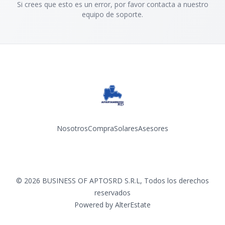
Si crees que esto es un error, por favor contacta a nuestro
equipo de soporte.
Nosotros
Compra
Solares
Asesores
Facebook
Instagram
YouTube
©
2026
BUSINESS OF APTOSRD S.R.L
,
Todos los derechos
reservados
Powered by
AlterEstate