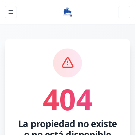
Toggle navigation menu
Toggl
404
La propiedad no existe
o no está disponible