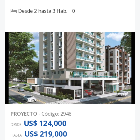
Desde
2
hasta
3
Hab.
0
PROYECTO
-
Código
:
2948
US$ 124,000
DESDE
US$ 219,000
HASTA