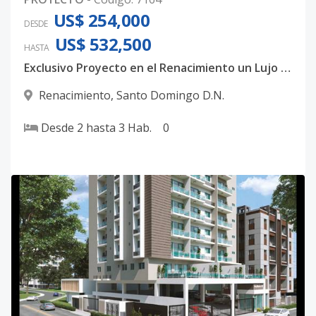
US$ 254,000
DESDE
US$ 532,500
HASTA
Exclusivo Proyecto en el Renacimiento un Lujo familiar
Renacimiento
,
Santo Domingo D.N.
Desde
2
hasta
3
Hab.
0