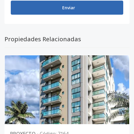
Enviar
Propiedades Relacionadas
0
PROYECTO
-
Código
:
7164