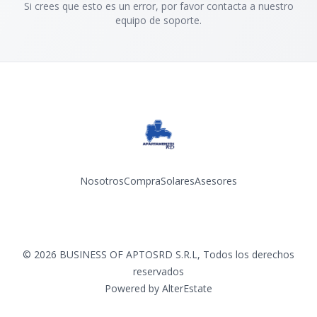
Si crees que esto es un error, por favor contacta a nuestro
equipo de soporte.
Nosotros
Compra
Solares
Asesores
Facebook
Instagram
YouTube
©
2026
BUSINESS OF APTOSRD S.R.L
,
Todos los derechos
reservados
Powered by
AlterEstate