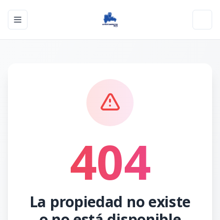
Toggle navigation menu
Toggl
404
La propiedad no existe
o no está disponible