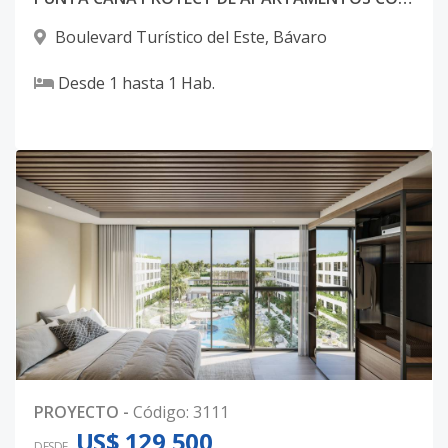
Boulevard Turístico del Este
,
Bávaro
Desde
1
hasta
1
Hab.
PROYECTO
-
Código
:
3111
US$ 129,500
DESDE