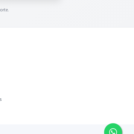
orte.
s