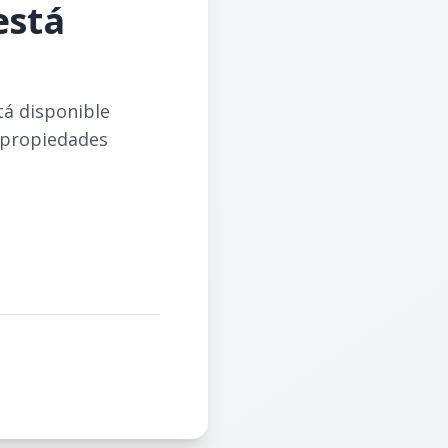
está
tá disponible
 propiedades