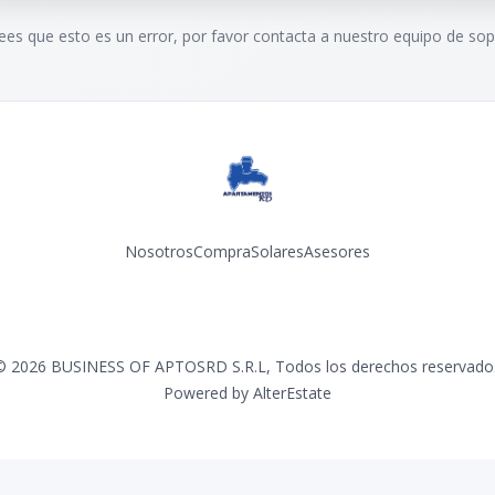
rees que esto es un error, por favor contacta a nuestro equipo de sop
Nosotros
Compra
Solares
Asesores
Facebook
Instagram
YouTube
©
2026
BUSINESS OF APTOSRD S.R.L
,
Todos los derechos reservado
Powered by
AlterEstate