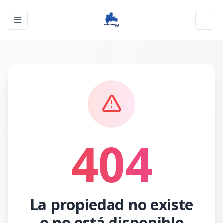
Toggle navigation menu
Toggl
404
La propiedad no existe
o no está disponible