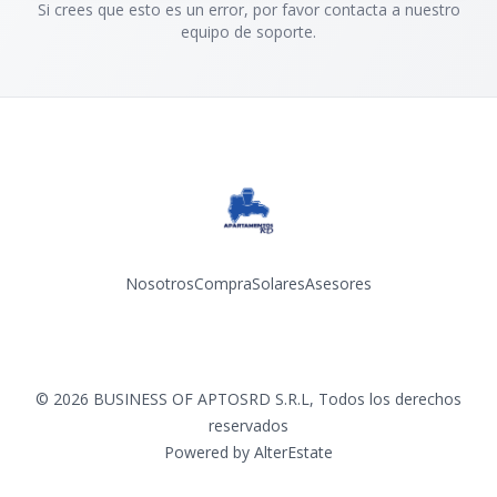
Si crees que esto es un error, por favor contacta a nuestro
equipo de soporte.
Nosotros
Compra
Solares
Asesores
Facebook
Instagram
YouTube
©
2026
BUSINESS OF APTOSRD S.R.L
,
Todos los derechos
reservados
Powered by
AlterEstate