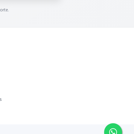
orte.
s