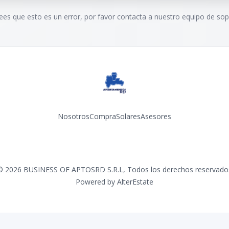
rees que esto es un error, por favor contacta a nuestro equipo de sop
Nosotros
Compra
Solares
Asesores
Facebook
Instagram
YouTube
©
2026
BUSINESS OF APTOSRD S.R.L
,
Todos los derechos reservado
Powered by
AlterEstate