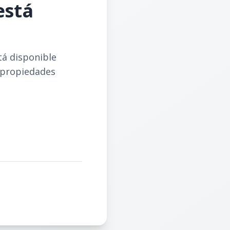
está
tá disponible
 propiedades