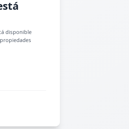
está
tá disponible
 propiedades