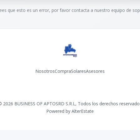
rees que esto es un error, por favor contacta a nuestro equipo de sop
Nosotros
Compra
Solares
Asesores
Facebook
Instagram
YouTube
©
2026
BUSINESS OF APTOSRD S.R.L
,
Todos los derechos reservado
Powered by
AlterEstate