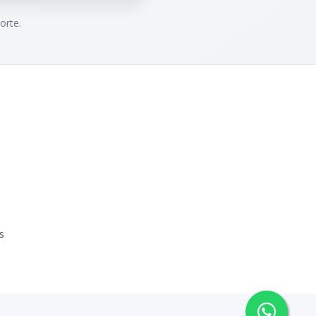
orte.
s