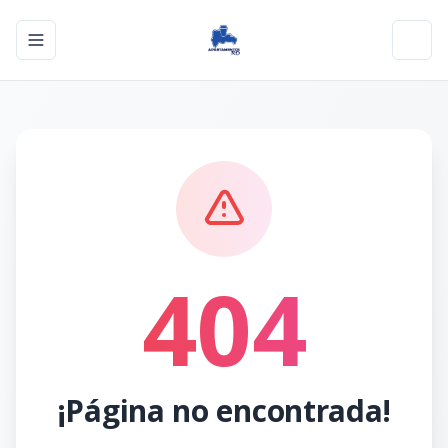
Toggle navigation menu
Toggl
404
¡Página no encontrada!